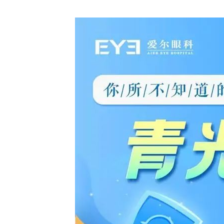
【视光科】顺利结课！看国内近视防控大咖们，在省级“青少年儿童近视防控”继教学习班上都做了些什么？
【眼底科】碰撞学术火花，荟聚眼科群英，这个眼底病诊疗新进展大会超燃！