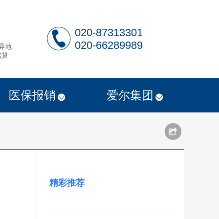
020-87313301
020-66289989
异地
结算
医保报销
爱尔集团
精彩推荐