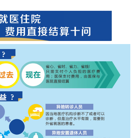
【眼底科】碰撞学术火花，荟聚眼科群英，这个眼底病诊疗新进展大会超燃！
【眼底科】眼科医生集体发声：这类高度近视引发的眼病，有办法治了