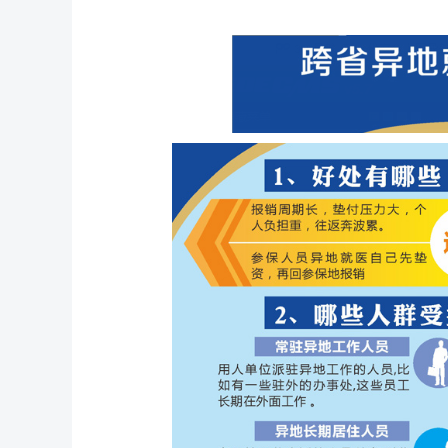
【视光科】顺利结课！看国内近视防控大咖们，在省级“青少年儿童近视防控”继教学习班上都做了些什么？