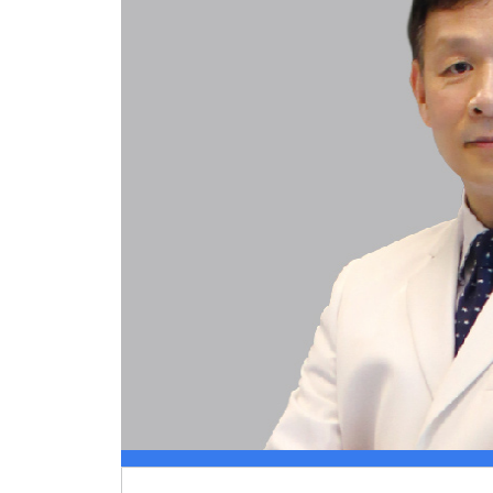
【视光科】顺利结课！看国内近视防控大咖们，在省级“青少年儿童近视防控”继教学习班上都做了些什么？
【眼底科】碰撞学术火花，荟聚眼科群英，这个眼底病诊疗新进展大会超燃！