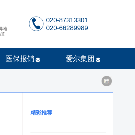
020-87313301
020-66289989
异地
结算
医保报销
爱尔集团
精彩推荐