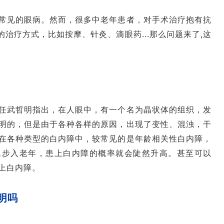
常见的眼病。然而，很多中老年患者，对手术治疗抱有抗
的治疗方式，比如按摩、针灸、滴眼药...那么问题来了,这
任武哲明指出，在人眼中，有一个名为晶状体的组织，发
明的，但是由于各种各样的原因，出现了变性、混浊，干
在各种类型的白内障中，较常见的是年龄相关性白内障，
【视光科】顺利结课！看国内近视防控大咖们，在省级“青少年儿童近视防控”继教学习班上都做了些什么？
【眼底科】碰撞学术火花，荟聚眼科群英，这个眼底病诊疗新进展大会超燃！
旦步入老年，患上白内障的概率就会陡然升高。甚至可以
上白内障。
明吗